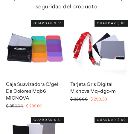
seguridad del producto.
GUARDAR $ 51
GUARDAR $ 60
Caja Suavizadora C/gel
Tarjeta Gris Digital
De Colores Mqb6
Micnova Mq-dgc-m
MICNOVA
Precio
Precio
$ 350.00
$ 290.00
habitual
de
Precio
Precio
$ 350.00
$ 299.00
oferta
habitual
de
oferta
GUARDAR $ 61
GUARDAR $ 60