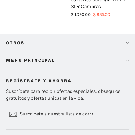
habitual
de
SLR Cámaras
oferta
Precio
Precio
$ 1,090.00
$ 935.00
habitual
de
oferta
OTROS
MENÚ PRINCIPAL
REGÍSTRATE Y AHORRA
Suscríbete para recibir ofertas especiales, obsequios
gratuitos y ofertas únicas en la vida.
Suscríbete
Suscribir
Suscribir
a
nuestra
lista
de