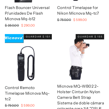
Flash Bouncer Universal
Control Timelapse for
P/unidades De Flash
Nikon Micnova Mq-tc7
Micnova Mq-b12
Precio
Precio
$ 750.00
$ 599.00
habitual
de
Precio
Precio
$ 350.00
$ 290.00
oferta
habitual
de
oferta
GUARDAR $ 151
GUARDAR $ 155
Micnova MQ-WB02 2-
Control Remoto
Holster Cinturón Nylon
Timelapse Micnova Mq-
Camera Belt Strap
tc2
Sistema de doble cámara
Precio
Precio
$ 750.00
$ 599.00
colgante para 1/4 "DSLR