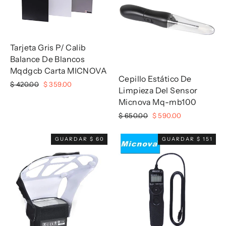
Tarjeta Gris P/ Calib
Balance De Blancos
Mqdgcb Carta MICNOVA
Cepillo Estático De
Precio
Precio
$ 420.00
$ 359.00
Limpieza Del Sensor
habitual
de
Micnova Mq-mb100
oferta
Precio
Precio
$ 650.00
$ 590.00
habitual
de
oferta
GUARDAR $ 60
GUARDAR $ 151