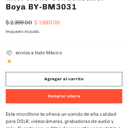
Boya BY-BM3031
Precio
Precio
$ 2,399.00
$ 1,990.00
habitual
de
Impuesto incluido.
oferta
envíos a todo México
Agregar al carrito
Comprar ahora
Este micrófono te ofrece un sonido de alta calidad
para DSLR, videocámaras, grabadoras de audio y