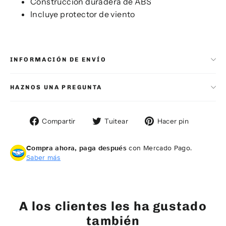
Construcción duradera de ABS
Incluye protector de viento
INFORMACIÓN DE ENVÍO
HAZNOS UNA PREGUNTA
Compartir
Tuitear
Pinear
Compartir
Tuitear
Hacer pin
en
en
en
Facebook
Twitter
Pintere
Compra ahora, paga después
con Mercado Pago.
Saber más
A los clientes les ha gustado
también