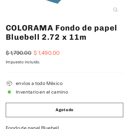
Cerra
(esc)
COLORAMA Fondo de papel
Bluebell 2.72 x 11m
Precio
Precio
$ 1,790.00
$ 1,490.00
habitual
de
Impuesto incluido.
oferta
envíos a todo México
Inventario en el camino
Agotado
Fondo de papel Bluebell