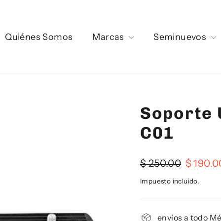
Quiénes Somos
Marcas
Seminuevos
Soporte 
C01
Precio
Precio
$ 250.00
$ 190.0
habitual
de
Impuesto incluido.
oferta
envíos a todo M