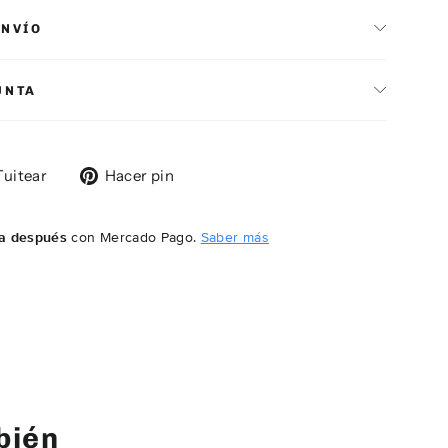
ENVÍO
UNTA
rtir
Tuitear
Pinear
Tuitear
Hacer pin
en
en
ook
Twitter
Pinterest
a después
con Mercado Pago.
Saber más
bién