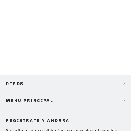
FLASH DE ESTUDIO GODOX
WITSTRO AD600BM MANUAL
NUEVO EN CAJA
$ 10,499.00
OTROS
MENÚ PRINCIPAL
REGÍSTRATE Y AHORRA
Suscríbete para recibir ofertas especiales, obsequios