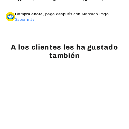
en
en
en
Facebook
Twitter
Pintere
Compra ahora, paga después
con Mercado Pago.
Saber más
A los clientes les ha gustado
también