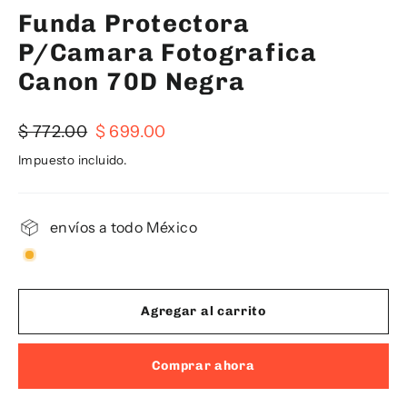
Funda Protectora
P/Camara Fotografica
Canon 70D Negra
Precio
Precio
$ 772.00
$ 699.00
habitual
de
Impuesto incluido.
oferta
envíos a todo México
Agregar al carrito
Comprar ahora