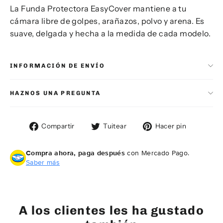
La Funda Protectora EasyCover mantiene a tu
cámara libre de golpes, arañazos, polvo y arena. Es
suave, delgada y hecha a la medida de cada modelo.
INFORMACIÓN DE ENVÍO
HAZNOS UNA PREGUNTA
Compartir
Tuitear
Pinear
Compartir
Tuitear
Hacer pin
en
en
en
Facebook
Twitter
Pintere
Compra ahora, paga después
con Mercado Pago.
Saber más
A los clientes les ha gustado