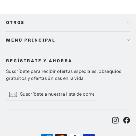
OTROS
MENÚ PRINCIPAL
REGÍSTRATE Y AHORRA
Suscríbete para recibir ofertas especiales, obsequios
gratuitos y ofertas únicas en la vida.
Suscríbete
Suscribir
Suscribir
a
nuestra
lista
de
Instag
Fa
correo