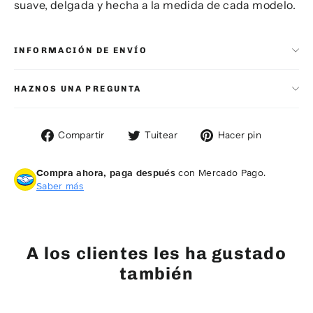
suave, delgada y hecha a la medida de cada modelo.
INFORMACIÓN DE ENVÍO
HAZNOS UNA PREGUNTA
Compartir
Tuitear
Pinear
Compartir
Tuitear
Hacer pin
en
en
en
Facebook
Twitter
Pintere
Compra ahora, paga después
con Mercado Pago.
Saber más
A los clientes les ha gustado
también
AGOTADO