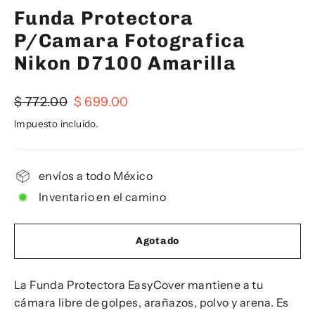
Funda Protectora
P/Camara Fotografica
Nikon D7100 Amarilla
Precio
Precio
$ 772.00
$ 699.00
habitual
de
Impuesto incluido.
oferta
envíos a todo México
Inventario en el camino
Agotado
La Funda Protectora EasyCover mantiene a tu
cámara libre de golpes, arañazos, polvo y arena. Es