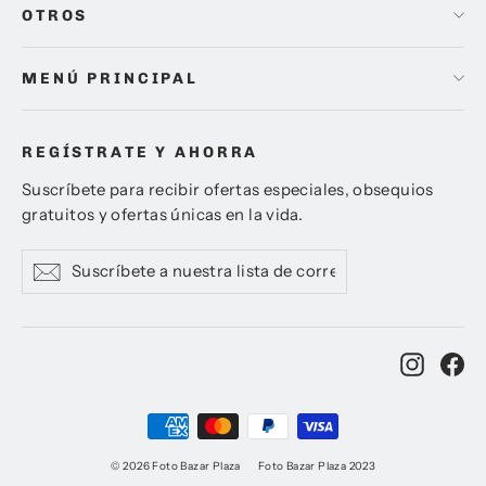
OTROS
MENÚ PRINCIPAL
REGÍSTRATE Y AHORRA
Suscríbete para recibir ofertas especiales, obsequios
gratuitos y ofertas únicas en la vida.
Suscríbete
Suscribir
Suscribir
a
nuestra
lista
de
Instag
Fa
correo
© 2026 Foto Bazar Plaza
Foto Bazar Plaza 2023