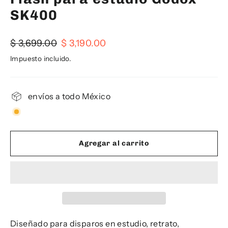
SK400
Precio
Precio
$ 3,699.00
$ 3,190.00
habitual
de
Impuesto incluido.
oferta
envíos a todo México
Agregar al carrito
Diseñado para disparos en estudio, retrato,