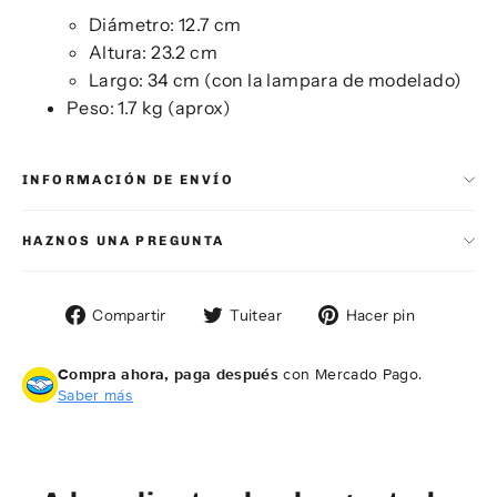
Diámetro: 12.7 cm
Altura: 23.2 cm
Largo: 34 cm (con la lampara de modelado)
Peso: 1.7 kg (aprox)
INFORMACIÓN DE ENVÍO
HAZNOS UNA PREGUNTA
Compartir
Tuitear
Pinear
Compartir
Tuitear
Hacer pin
en
en
en
Facebook
Twitter
Pintere
Compra ahora, paga después
con Mercado Pago.
Saber más