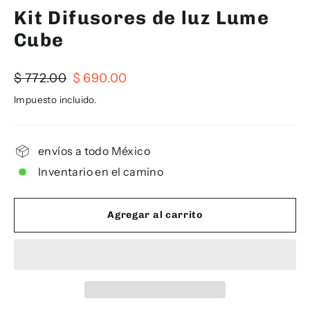
Kit Difusores de luz Lume
Cube
Precio
Precio
$ 772.00
$ 690.00
habitual
de
Impuesto incluido.
oferta
envíos a todo México
Inventario en el camino
Agregar al carrito