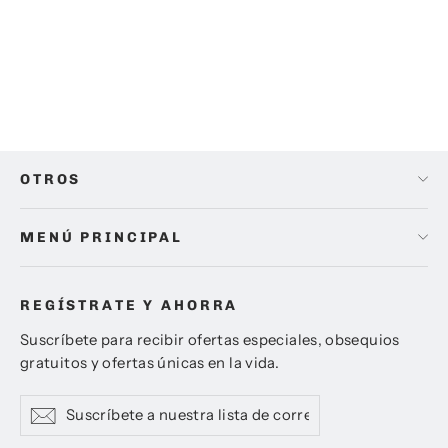
Kit Difusores de luz Lume Cube
Precio
Precio
$ 772.00
$ 690.00
habitual
de
oferta
OTROS
MENÚ PRINCIPAL
REGÍSTRATE Y AHORRA
Suscríbete para recibir ofertas especiales, obsequios
gratuitos y ofertas únicas en la vida.
Suscríbete
Suscribir
Suscribir
a
nuestra