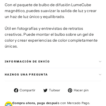
Con el paquete de bulbo de difusión LumeCube
magnético, puedes suavizar la salida de luz y crear
un haz de luz único y equilibrado.
Útil en fotografías y entrevistas de retratos
creativos. Puede montar el bulbo sobre un gel de
color y crear experiencias de color completamente
únicas.
INFORMACIÓN DE ENVÍO
HAZNOS UNA PREGUNTA
Compartir
Tuitear
Pinear
Compartir
Tuitear
Hacer pin
en
en
en
Facebook
Twitter
Pintere
Compra ahora, paga después
con Mercado Pago.