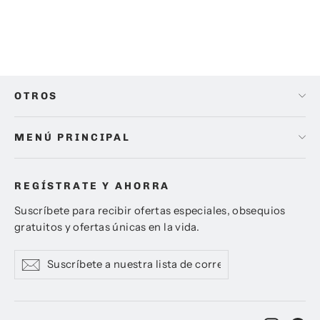
Precio
Precio
$ 7,600.00
$ 6,520.00
habitual
de
oferta
OTROS
MENÚ PRINCIPAL
REGÍSTRATE Y AHORRA
Suscríbete para recibir ofertas especiales, obsequios
gratuitos y ofertas únicas en la vida.
Suscríbete
Suscribir
Suscribir
a
nuestra
lista
de