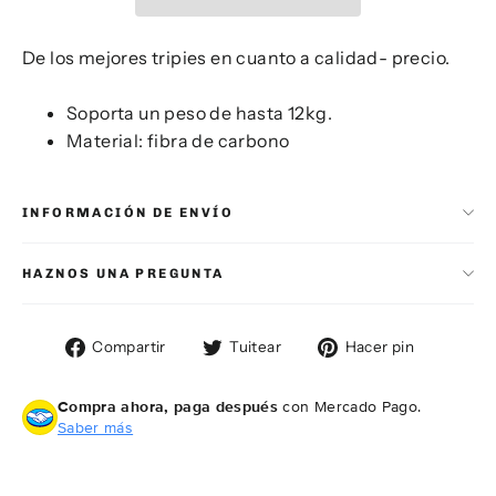
De los mejores tripies en cuanto a calidad- precio.
Soporta un peso de hasta 12kg.
Material: fibra de carbono
INFORMACIÓN DE ENVÍO
HAZNOS UNA PREGUNTA
Compartir
Tuitear
Pinear
Compartir
Tuitear
Hacer pin
en
en
en
Facebook
Twitter
Pintere
Compra ahora, paga después
con Mercado Pago.
Saber más