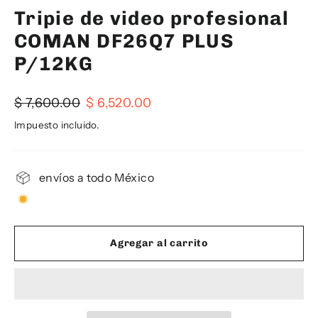
Tripie de video profesional
COMAN DF26Q7 PLUS
P/12KG
Precio
Precio
$ 7,600.00
$ 6,520.00
habitual
de
Impuesto incluido.
oferta
envíos a todo México
Agregar al carrito