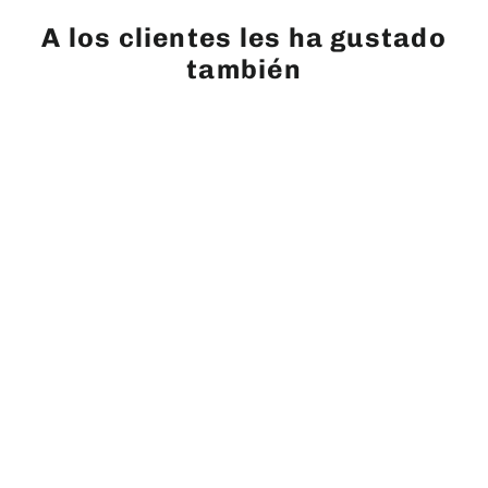
A los clientes les ha gustado
también
GUARDAR $ 1,080
Tripie de video profesional COMAN
DF26Q7 PLUS P/12KG