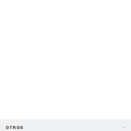
Lente Canon EF-S 24mm f/2.8 STM
$ 2,699.00
OTROS