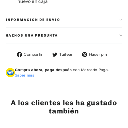
nuevo en caja
INFORMACIÓN DE ENVÍO
HAZNOS UNA PREGUNTA
Compartir
Tuitear
Pinear
Compartir
Tuitear
Hacer pin
en
en
en
Facebook
Twitter
Pintere
Compra ahora, paga después
con Mercado Pago.
Saber más
A los clientes les ha gustado
también
AGOTADO