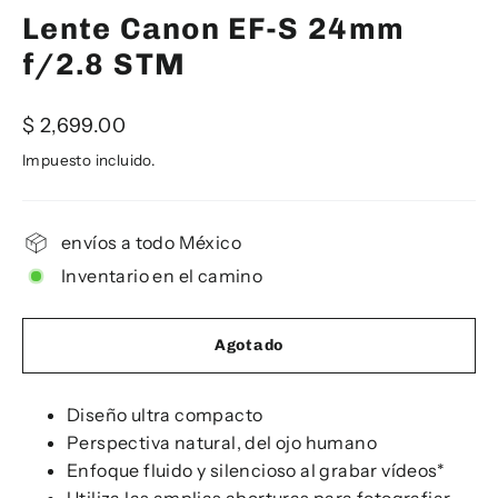
Lente Canon EF-S 24mm
f/2.8 STM
Precio
$ 2,699.00
habitual
Impuesto incluido.
envíos a todo México
Inventario en el camino
Agotado
Diseño ultra compacto
Perspectiva natural, del ojo humano
Enfoque fluido y silencioso al grabar vídeos*
Utiliza las amplias aberturas para fotografiar