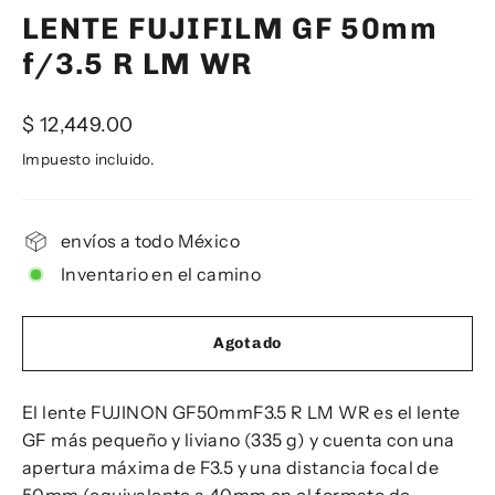
LENTE FUJIFILM GF 50mm
f/3.5 R LM WR
Precio
$ 12,449.00
habitual
Impuesto incluido.
envíos a todo México
Inventario en el camino
Agotado
El lente FUJINON GF50mmF3.5 R LM WR es el lente
GF más pequeño y liviano (335 g) y cuenta con una
apertura máxima de F3.5 y una distancia focal de
50mm (equivalente a 40mm en el formato de