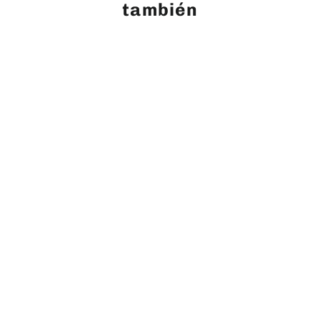
también
AGOTADO
LENTE FUJIFILM GF 50mm f/3.5 R
LM WR
$ 12,449.00