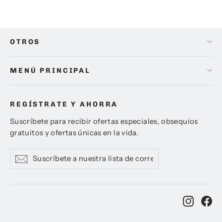
OTROS
MENÚ PRINCIPAL
REGÍSTRATE Y AHORRA
Suscríbete para recibir ofertas especiales, obsequios
gratuitos y ofertas únicas en la vida.
Suscríbete
Suscribir
Suscribir
a
nuestra
lista
de
Instag
Fa
correo