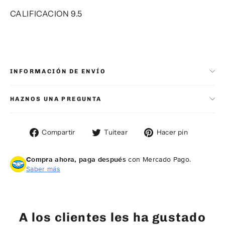
CALIFICACION 9.5
INFORMACIÓN DE ENVÍO
HAZNOS UNA PREGUNTA
Compartir
Tuitear
Pinear
Compartir
Tuitear
Hacer pin
en
en
en
Facebook
Twitter
Pintere
Compra ahora, paga después
con Mercado Pago.
Saber más
A los clientes les ha gustado