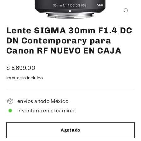
Cerra
(esc)
Lente SIGMA 30mm F1.4 DC
DN Contemporary para
Canon RF NUEVO EN CAJA
Precio
$ 5,699.00
habitual
Impuesto incluido.
envíos a todo México
Inventario en el camino
Agotado