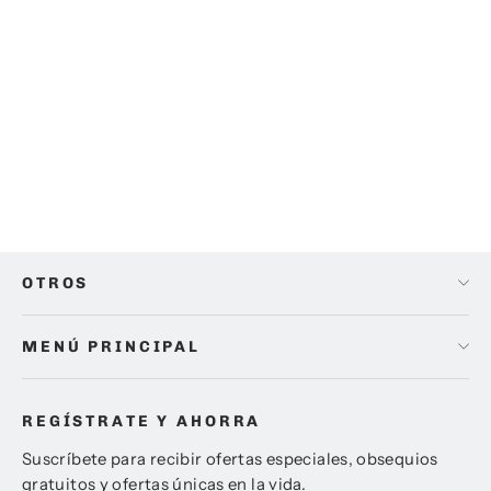
Lente SIGMA 30mm F1.4 DC DN
Contemporary para Canon RF
NUEVO EN CAJA
$ 5,699.00
OTROS
MENÚ PRINCIPAL
REGÍSTRATE Y AHORRA
Suscríbete para recibir ofertas especiales, obsequios
gratuitos y ofertas únicas en la vida.