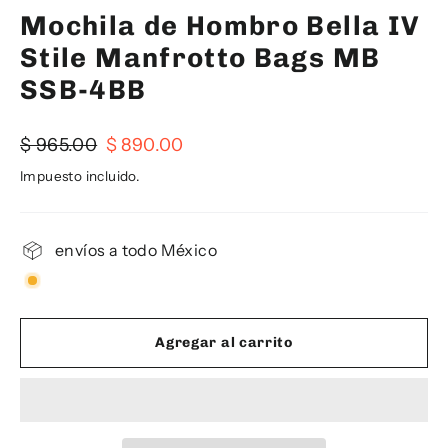
Mochila de Hombro Bella IV
Stile Manfrotto Bags MB
SSB-4BB
Precio
Precio
$ 965.00
$ 890.00
habitual
de
Impuesto incluido.
oferta
envíos a todo México
Agregar al carrito