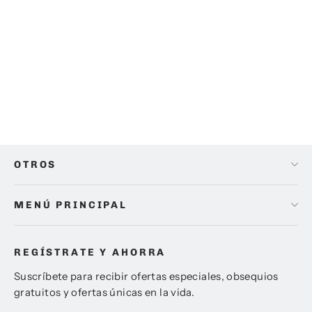
Mochila de Hombro Bella IV Stile
Manfrotto Bags MB SSB-4BB
Precio
Precio
$ 965.00
$ 890.00
habitual
de
oferta
OTROS
MENÚ PRINCIPAL
REGÍSTRATE Y AHORRA
Suscríbete para recibir ofertas especiales, obsequios
gratuitos y ofertas únicas en la vida.