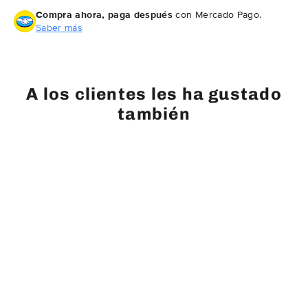
Facebook
Twitter
Pintere
Compra ahora, paga después
con Mercado Pago.
Saber más
A los clientes les ha gustado
también
GUARDAR $ 75