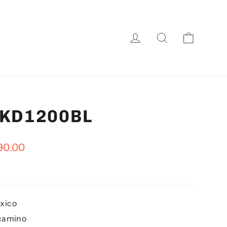
Carrito
Ingresar
Buscar
SKD1200BL
90.00
éxico
 camino