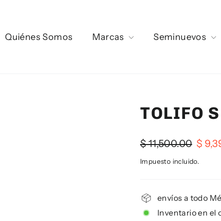
Quiénes Somos
Marcas
Seminuevos
TOLIFO 
Precio
Precio
$ 11,500.00
$ 9,3
habitual
de
Impuesto incluido.
oferta
envíos a todo M
Inventario en el