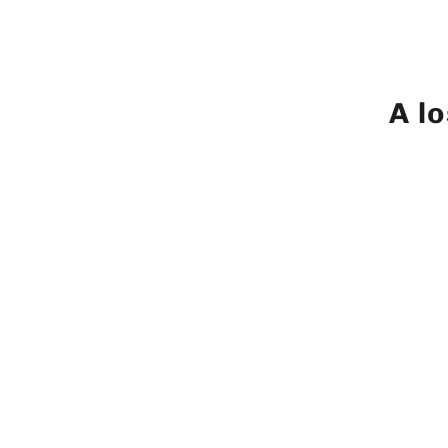
A l
AGOTADO
TOLIFO