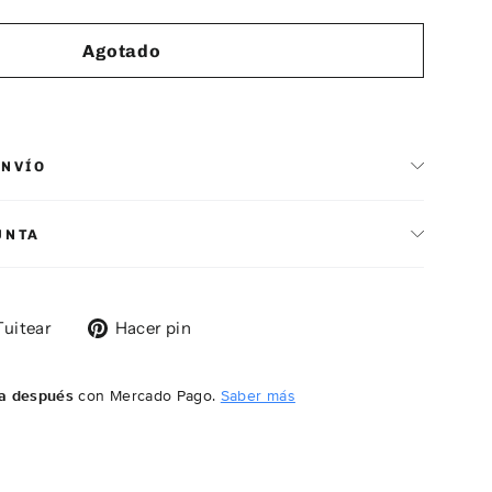
Agotado
ENVÍO
UNTA
rtir
Tuitear
Pinear
Tuitear
Hacer pin
en
en
ook
Twitter
Pinterest
a después
con Mercado Pago.
Saber más