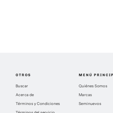
SKD1200BL
Precio
Precio
$ 11,500.00
$ 9,390.00
habitual
de
oferta
OTROS
MENÚ PRINCI
Buscar
Quiénes Somos
Acerca de
Marcas
Términos y Condiciones
Seminuevos
Términos del servicio