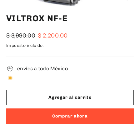
Cerra
(esc)
VILTROX NF-E
Precio
Precio
$ 3,990.00
$ 2,200.00
habitual
de
Impuesto incluido.
oferta
envíos a todo México
Agregar al carrito
Comprar ahora