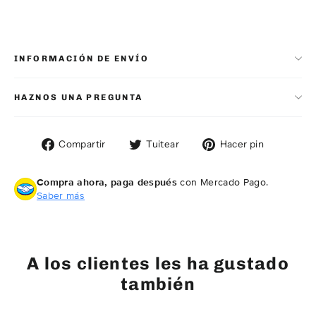
INFORMACIÓN DE ENVÍO
HAZNOS UNA PREGUNTA
Compartir
Tuitear
Pinear
Compartir
Tuitear
Hacer pin
en
en
en
Facebook
Twitter
Pintere
Compra ahora, paga después
con Mercado Pago.
Saber más
A los clientes les ha gustado
también