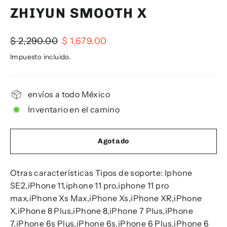
ZHIYUN SMOOTH X
Precio
Precio
$ 2,290.00
$ 1,679.00
habitual
de
Impuesto incluido.
oferta
envíos a todo México
Inventario en el camino
Agotado
Otras características Tipos de soporte: Iphone
SE2,iPhone 11,iphone 11 pro,iphone 11 pro
max,iPhone Xs Max,iPhone Xs,iPhone XR,iPhone
X,iPhone 8 Plus,iPhone 8,iPhone 7 Plus,iPhone
7,iPhone 6s Plus,iPhone 6s,iPhone 6 Plus,iPhone 6