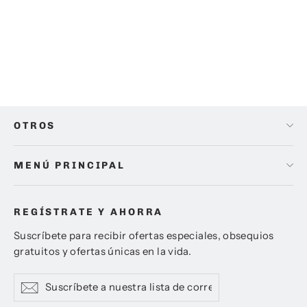
ZHIYUN SMOOTH X
Precio
Precio
$ 2,290.00
$ 1,679.00
habitual
de
oferta
OTROS
MENÚ PRINCIPAL
REGÍSTRATE Y AHORRA
Suscríbete para recibir ofertas especiales, obsequios
gratuitos y ofertas únicas en la vida.
Suscríbete
Suscribir
Suscribir
a
nuestra