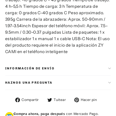
4 h-5,5 h Tiempo de carga: 3 h Temperatura de
carga: 0 grados C-40 grados C Peso aproximado.
395g Carrera de la abrazadera: Aprox. 50-90mm /
1.97-3.54inch Espesor del teléfono móvil: Aprox. 7.5-
9.5mm / 0.30-0.37 pulgadas Lista de paquetes: 1 x
estabilizador 1 x manual 1 x cable USB-C Nota: El uso
del producto requiere el inicio de la aplicación ZY
CAMI en el teléfono inteligente
INFORMACIÓN DE ENVÍO
HAZNOS UNA PREGUNTA
Compartir
Tuitear
Pinear
Compartir
Tuitear
Hacer pin
en
en
en
Facebook
Twitter
Pintere
Compra ahora, paga después
con Mercado Pago.