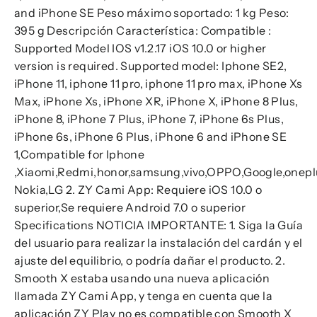
and iPhone SE Peso máximo soportado: 1 kg Peso:
395 g Descripción Característica: Compatible :
Supported Model IOS v1.2.17 iOS 10.0 or higher
version is required. Supported model: Iphone SE2,
iPhone 11, iphone 11 pro, iphone 11 pro max, iPhone Xs
Max, iPhone Xs, iPhone XR, iPhone X, iPhone 8 Plus,
iPhone 8, iPhone 7 Plus, iPhone 7, iPhone 6s Plus,
iPhone 6s, iPhone 6 Plus, iPhone 6 and iPhone SE
1,Compatible for Iphone
,Xiaomi,Redmi,honor,samsung,vivo,OPPO,Google,onepl
Nokia,LG 2. ZY Cami App: Requiere iOS 10.0 o
superior,Se requiere Android 7.0 o superior
Specifications NOTICIA IMPORTANTE: 1. Siga la Guía
del usuario para realizar la instalación del cardán y el
ajuste del equilibrio, o podría dañar el producto. 2.
Smooth X estaba usando una nueva aplicación
llamada ZY Cami App, y tenga en cuenta que la
aplicación ZY Play no es compatible con Smooth X