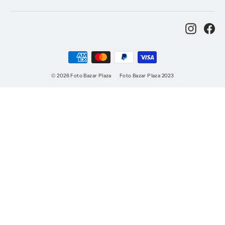
lista
de
Instag
Fa
correo
© 2026 Foto Bazar Plaza
Foto Bazar Plaza 2023